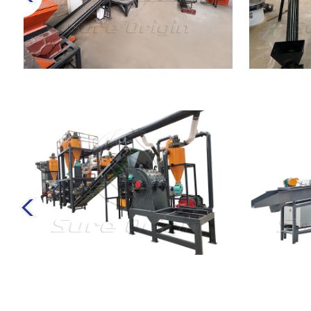
공장
리튬배터리 제활용 설비
폐