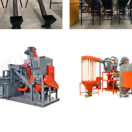
공장
공장
전선 재활용 설비
알루미늄 플라스틱 약판