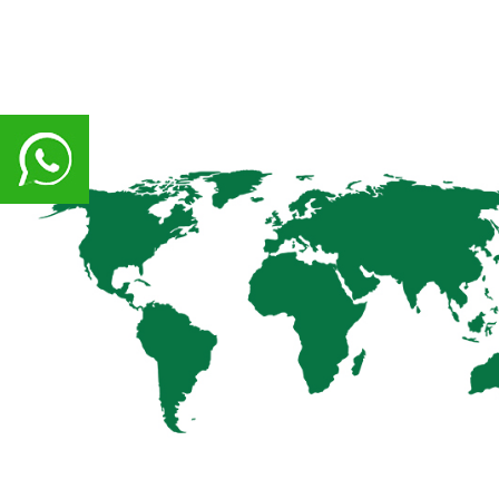
prev
+86
15538328571
prev