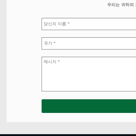
우리는 귀하의 
15538328571